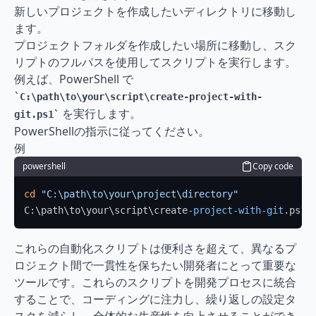
新しいプロジェクトを作成したいディレクトリに移動し
ます。
プロジェクトフォルダを作成したい場所に移動し、スク
リプトのフルパスを使用してスクリプトを実行します。
例えば、PowerShell で 
C:\path\to\your\script\create-project-with-
 を実行します。
git.ps1
PowerShellの指示に従ってください。
例
powershell
Copy code
cd
"C:\path\to\your\project\directory"
C:\path\to\your\script\create
-project-with-git
.ps1
これらの自動化スクリプトは便利さを超えて、異なるプ
ロジェクト間で一貫性を保ちたい開発者にとって重要な
ツールです。これらのスクリプトを開発プロセスに統合
することで、コーディングに注力し、繰り返しの設定タ