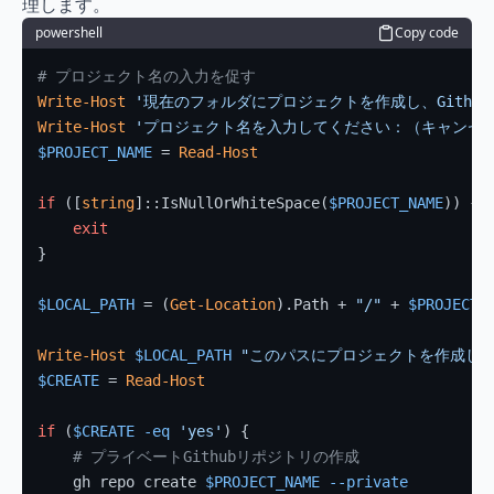
理します。
powershell
Copy code
# プロジェクト名の入力を促す
Write-Host
'現在のフォルダにプロジェクトを作成し、Githu
Write-Host
'プロジェクト名を入力してください：（キャンセルす
$PROJECT_NAME
 = 
Read-Host
if
 ([
string
]::IsNullOrWhiteSpace(
$PROJECT_NAME
)) {

exit
}

$LOCAL_PATH
 = (
Get-Location
).Path + 
"/"
 + 
$PROJECT_
Write-Host
$LOCAL_PATH
"このパスにプロジェクトを作成しま
$CREATE
 = 
Read-Host
if
 (
$CREATE
-eq
'yes'
) {

# プライベートGithubリポジトリの作成
    gh repo create 
$PROJECT_NAME
--private