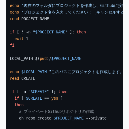
echo
'現在のフォルダにプロジェクトを作成し、Githubに接続
echo
'プロジェクト名を入力してください：（キャンセルする場合は
read
 PROJECT_NAME

if
 [ ! -n 
"
$PROJECT_NAME
"
 ]; 
then
exit
fi
LOCAL_PATH=$(
pwd
)/
$PROJECT_NAME
echo
$LOCAL_PATH
"このパスにプロジェクトを作成します。正
read
 CREATE

if
 [ -n 
"
$CREATE
"
 ]; 
then
if
 [ 
$CREATE
 == 
yes
 ]

then
# プライベートGithubリポジトリの作成
    gh repo create 
$PROJECT_NAME
 --private
