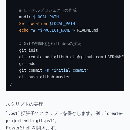
# ローカルプロジェクトの作成
    mkdir 
$LOCAL_PATH
Set-Location
$LOCAL_PATH
echo
"# "
$PROJECT_NAME
 > README.md

# Gitの初期化とGithubへの接続
    git init

    git remote add github git@github.com:USERNAME/
$
    git add .

    git commit 
-m
"initial commit"
    git push github master

スクリプトの実行
 拡張子でスクリプトを保存します。例：
.ps1
create-
。
project-with-git.ps1
PowerShell を開きます。