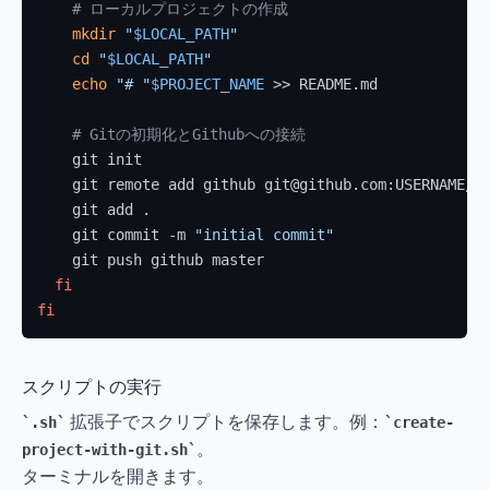
# ローカルプロジェクトの作成
mkdir
"
$LOCAL_PATH
"
cd
"
$LOCAL_PATH
"
echo
"# "
$PROJECT_NAME
 >> README.md

# Gitの初期化とGithubへの接続
    git init

    git remote add github git@github.com:USERNAME/
$
    git add .

    git commit -m 
"initial commit"
    git push github master

fi
fi
スクリプトの実行
 拡張子でスクリプトを保存します。例：
.sh
create-
。
project-with-git.sh
ターミナルを開きます。