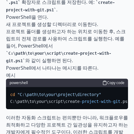
 확장자로 스크립트를 저장한다. 예: 
.ps1
create-
.
project-with-git.ps1
PowerShell을 연다.
새 프로젝트를 생성할 디렉터리로 이동한다.
프로젝트 폴더를 생성하고자 하는 위치로 이동한 후, 스크
립트의 전체 경로를 사용하여 스크립트를 실행한다. 예를
들어, PowerShell에서 
C:\path\to\your\script\create-project-with-
와 같이 실행하면 된다.
git.ps1
PowerShell에서 나타나는 메시지를 따른다.
예시
powershell
Copy code
cd
"C:\path\to\your\project\directory"
C:\path\to\your\script\create
-project-with-git
.ps1
이러한 자동화 스크립트는 편의뿐만 아니라, 워크플로우를 
최적화하고 다양한 프로젝트 간 일관성을 유지하고자 하는 
개발자에게 필수적인 도구이다. 이러한 스크립트를 개발 