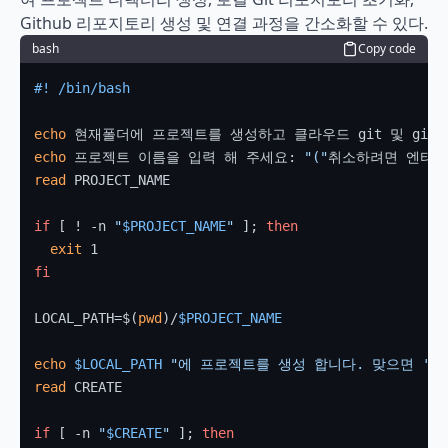
Github 리포지토리 생성 및 연결 과정을 간소화할 수 있다.
bash
Copy code
#! /bin/bash
echo
echo
 프로젝트 이름을 입력 해 주세요: 
"("
취소하려면 엔터
"
read
 PROJECT_NAME

if
 [ ! -n 
"
$PROJECT_NAME
"
 ]; 
then
exit
fi
LOCAL_PATH=$(
pwd
)/
$PROJECT_NAME
echo
$LOCAL_PATH
"에 프로젝트를 생성 합니다. 맞으면 'y
read
 CREATE

if
 [ -n 
"
$CREATE
"
 ]; 
then