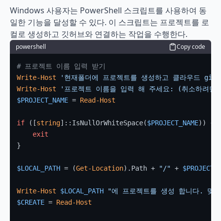
Windows 사용자는 PowerShell 스크립트를 사용하여 동
일한 기능을 달성할 수 있다. 이 스크립트는 프로젝트를 로
컬로 생성하고 깃허브와 연결하는 작업을 수행한다.
powershell
Copy code
# 프로젝트 이름 입력 받기
Write-Host
'현재폴더에 프로젝트를 생성하고 클라우드 git 및
Write-Host
'프로젝트 이름을 입력 해 주세요: (취소하려면 
$PROJECT_NAME
 = 
Read-Host
if
 ([
string
]::IsNullOrWhiteSpace(
$PROJECT_NAME
)) {

exit
}

$LOCAL_PATH
 = (
Get-Location
).Path + 
"/"
 + 
$PROJECT_
Write-Host
$LOCAL_PATH
"에 프로젝트를 생성 합니다. 맞으
$CREATE
 = 
Read-Host