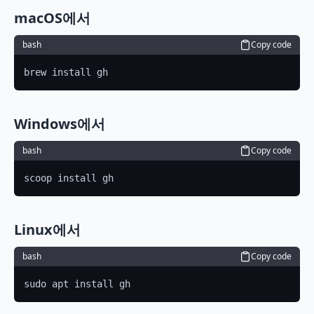
macOS에서
bash
Copy code
brew install gh
Windows에서
bash
Copy code
scoop install gh
Linux에서
bash
Copy code
sudo apt install gh