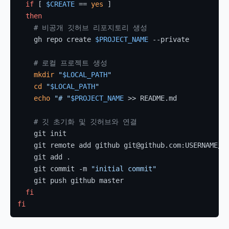
if
 [ 
$CREATE
 == 
yes
 ]

then
# 비공개 깃허브 리포지토리 생성
    gh repo create 
$PROJECT_NAME
 --private

# 로컬 프로젝트 생성
mkdir
"
$LOCAL_PATH
"
cd
"
$LOCAL_PATH
"
echo
"# "
$PROJECT_NAME
 >> README.md

# 깃 초기화 및 깃허브와 연결
    git init

    git remote add github git@github.com:USERNAME/
$
    git add .

    git commit -m 
"initial commit"
    git push github master

fi
fi