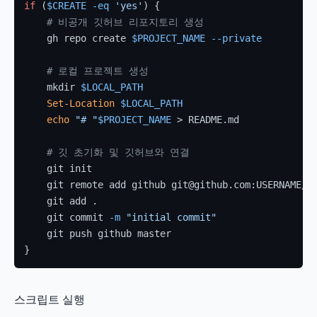
if
 (
$CREATE
-eq
'yes'
) {

# 비공개 깃허브 리포지토리 생성
    gh repo create 
$PROJECT_NAME
--private
# 로컬 프로젝트 생성
    mkdir 
$LOCAL_PATH
Set-Location
$LOCAL_PATH
echo
"# "
$PROJECT_NAME
 > README.md

# 깃 초기화 및 깃허브와 연결
    git init

    git remote add github git@github.com:USERNAME/
$
    git add .

    git commit 
-m
"initial commit"
    git push github master

스크립트 실행