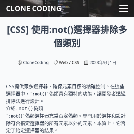
CLONE CODING
[CSS] 使用:not()選擇器排除多
Home
Language
個類別
Web
系列
Tips & Tutorial
CloneCoding
Web / CSS
2023年9月1日
CSS提供眾多選擇器，確保元素目標的精確控制。在這些
選擇器中，
偽類具有獨特的功能，讓開發者透過
:not()
排除法進行設計。
介紹
偽類
:not()
偽類選擇器充當否定偽類。專門用於選擇和設計
:not()
除符合指定選擇器的所有元素以外的元素。本質上，它否
定了給定選擇器的結果。