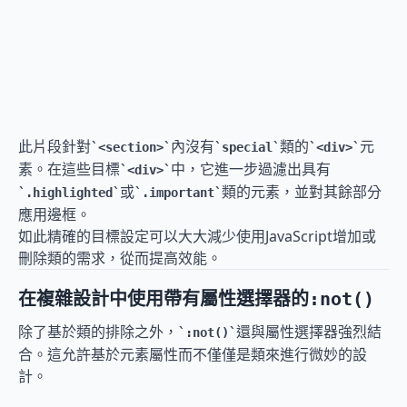
此片段針對
內沒有
類的
元
<section>
special
<div>
素。在這些目標
中，它進一步過濾出具有
<div>
或
類的元素，並對其餘部分
.highlighted
.important
應用邊框。
如此精確的目標設定可以大大減少使用JavaScript增加或
刪除類的需求，從而提高效能。
在複雜設計中使用帶有屬性選擇器的
:not()
除了基於類的排除之外，
還與屬性選擇器強烈結
:not()
合。這允許基於元素屬性而不僅僅是類來進行微妙的設
計。