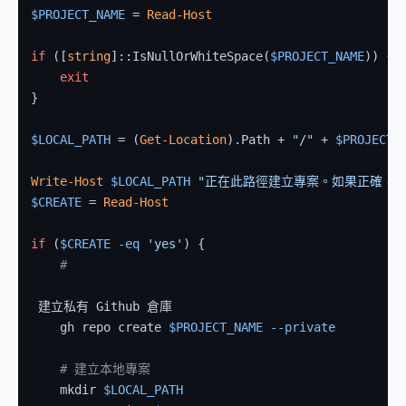
$PROJECT_NAME
 = 
Read-Host
if
 ([
string
]::IsNullOrWhiteSpace(
$PROJECT_NAME
)) {

exit
}

$LOCAL_PATH
 = (
Get-Location
).Path + 
"/"
 + 
$PROJECT_
Write-Host
$LOCAL_PATH
"正在此路徑建立專案。如果正確，輸入
$CREATE
 = 
Read-Host
if
 (
$CREATE
-eq
'yes'
) {

#
 建立私有 Github 倉庫

    gh repo create 
$PROJECT_NAME
--private
# 建立本地專案
    mkdir 
$LOCAL_PATH