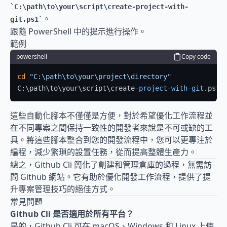
C:\path\to\your\script\create-project-with-
。
git.ps1
跟隨 PowerShell 中的提示進行操作。
範例
powershell
Copy code
cd
"C:\path\to\your\project\directory"
C:\path\to\your\script\create
-project-with-git
.ps1
這些自動化腳本不僅僅是方便，對於希望優化工作流程並
在不同專案之間保持一致性的開發者來說是不可或缺的工
具。將這些腳本整合到您的開發流程中，您可以更專注於
編程，減少繁瑣的設置任務，從而提高整體生產力。
總之，Github Cli 簡化了創建和管理倉庫的過程，無需訪
問 Github 網站。它有助於優化開發工作流程，提供了提
升專案管理技巧的絕佳方式。
常見問題
Github Cli 是否適用於所有平台？
是的，Github Cli 可在 macOS、Windows 和 Linux 上使