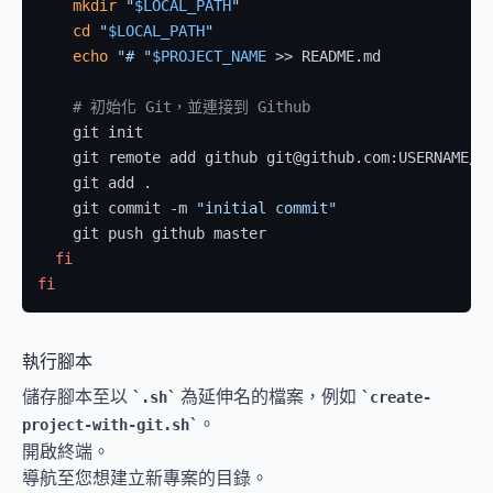
mkdir
"
$LOCAL_PATH
"
cd
"
$LOCAL_PATH
"
echo
"# "
$PROJECT_NAME
 >> README.md

# 初始化 Git，並連接到 Github
    git init

    git remote add github git@github.com:USERNAME/
$
    git add .

    git commit -m 
"initial commit"
    git push github master

fi
fi
執行腳本
儲存腳本至以 
 為延伸名的檔案，例如 
.sh
create-
。
project-with-git.sh
開啟終端。
導航至您想建立新專案的目錄。