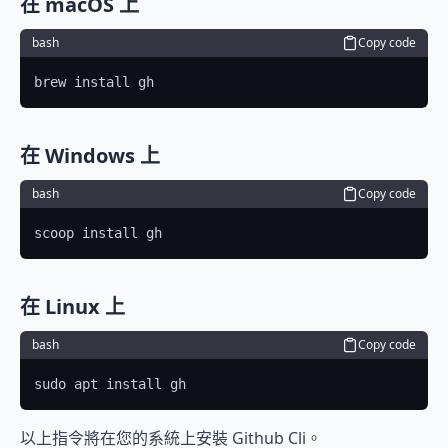
在 macOS 上
bash
Copy code
brew install gh
在 Windows 上
bash
Copy code
scoop install gh
在 Linux 上
bash
Copy code
sudo apt install gh
以上指令將在您的系統上安裝 Github Cli。