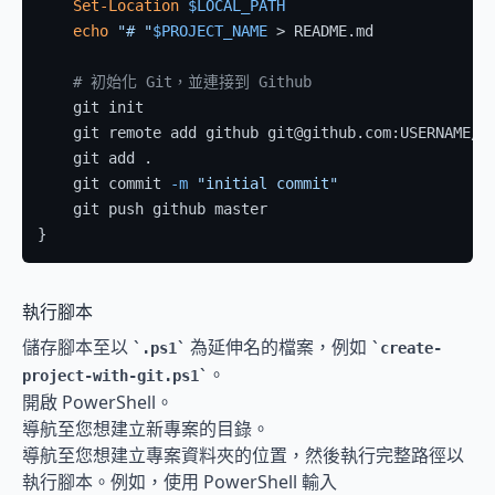
Set-Location
$LOCAL_PATH
echo
"# "
$PROJECT_NAME
 > README.md

# 初始化 Git，並連接到 Github
    git init

    git remote add github git@github.com:USERNAME/
$
    git add .

    git commit 
-m
"initial commit"
    git push github master

執行腳本
儲存腳本至以 
 為延伸名的檔案，例如 
.ps1
create-
。
project-with-git.ps1
開啟 PowerShell。
導航至您想建立新專案的目錄。
導航至您想建立專案資料夾的位置，然後執行完整路徑以
執行腳本。例如，使用 PowerShell 輸入 