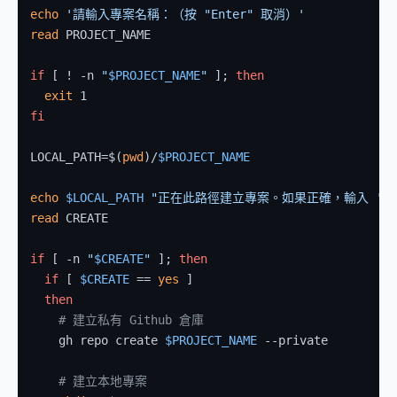
echo
'請輸入專案名稱：（按 "Enter" 取消）'
read
 PROJECT_NAME

if
 [ ! -n 
"
$PROJECT_NAME
"
 ]; 
then
exit
fi
LOCAL_PATH=$(
pwd
)/
$PROJECT_NAME
echo
$LOCAL_PATH
"正在此路徑建立專案。如果正確，輸入 'ye
read
 CREATE

if
 [ -n 
"
$CREATE
"
 ]; 
then
if
 [ 
$CREATE
 == 
yes
 ]

then
# 建立私有 Github 倉庫
    gh repo create 
$PROJECT_NAME
 --private

# 建立本地專案